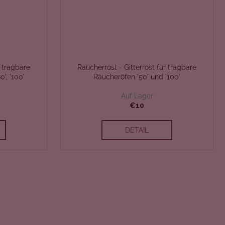
r tragbare
Räucherrost - Gitterrost für tragbare
', '100'
Räucheröfen '50' und '100'
Auf Lager
€10
DETAIL