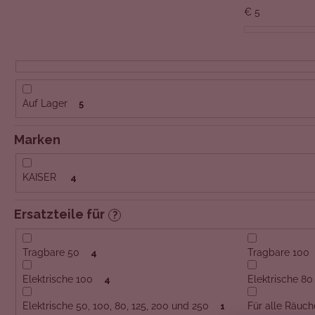
o
€
5
r
t
i
e
r
Auf Lager
5
u
n
Marken
g
KAISER
4
Ersatzteile für
?
Tragbare 50
Tragbare 100
4
Elektrische 100
Elektrische 80
4
Elektrische 50, 100, 80, 125, 200 und 250
Für alle Räuch
1