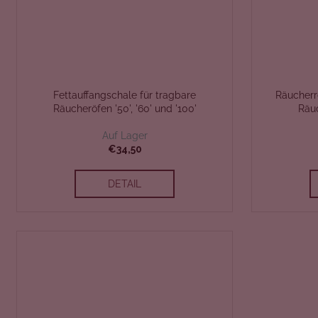
t
e
Fettauffangschale für tragbare
Räucherro
Räucheröfen '50', '60' und '100'
Räuc
Auf Lager
€34,50
DETAIL