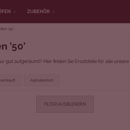
ÖFEN
ZUBEHÖR
ofen '50'
Was suchen Sie?
n '50'
SUCHEN
nur gut aufgeräumt? Hier finden Sie Ersatzteile für alle unser
Wir empfehlen
tverkauft
Alphabetisch
FILTER AUSBLENDEN