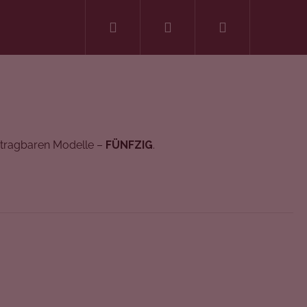
Suchen
Login
Warenkorb
e tragbaren Modelle –
FÜNFZIG
.