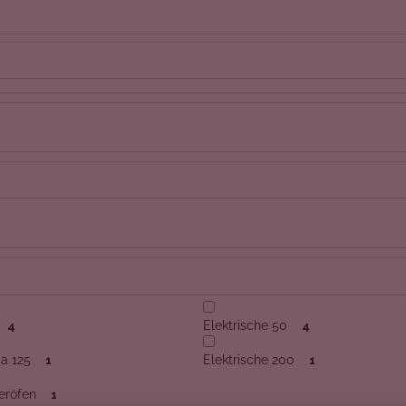
Elektrische 50
4
4
 a 125
Elektrische 200
1
1
eröfen
1