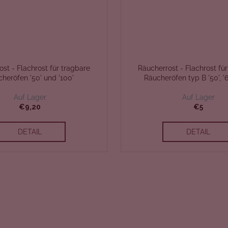
st - Flachrost für tragbare
Räucherrost - Flachrost fü
heröfen '50' und '100'
Räucheröfen typ B '50', '60
Auf Lager
Auf Lager
€9,20
€5
DETAIL
DETAIL