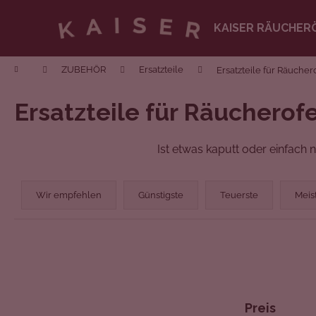
Zum
Inhalt
KAISER RÄUCHER
springen
Zurück
zum
Startseite
ZUBEHÖR
Ersatzteile
Ersatzteile für Räucher
Einkaufen
Ersatzteile für Räucherofe
Ist etwas kaputt oder einfach 
P
r
Wir empfehlen
Günstigste
Teuerste
Meis
o
d
u
k
t
s
Preis