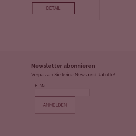
DETAIL
F
u
Newsletter abonnieren
ß
Verpassen Sie keine News und Rabatte!
z
e
E-Mail
i
l
ANMELDEN
e