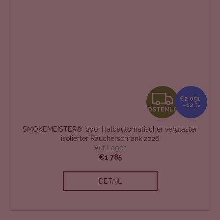
K
€2 051
–12 %
KOSTENLOS
O
SMOKEMEISTER® '200' Halbautomatischer verglaster
S
isolierter Räucherschrank 2026
Auf Lager
T
€1 785
E
DETAIL
N