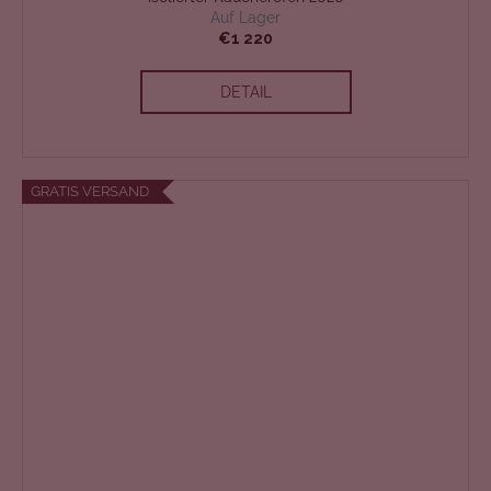
Auf Lager
T
€1 220
E
DETAIL
N
L
GRATIS VERSAND
O
S