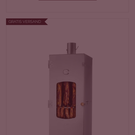
E
N
L
GRATIS VERSAND
O
S