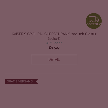
K
KOSTENLOS
O
KAISER'S GROß RÄUCHERSCHRANK '200' mit Glastür
S
(isoliert)
Auf Lager
T
€1 527
E
DETAIL
N
L
GRATIS VERSAND
O
S