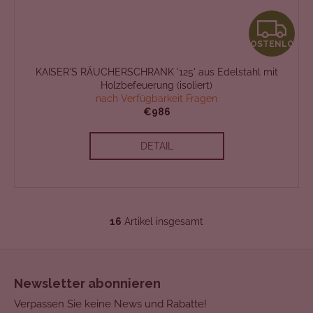
K
KOSTENLOS
O
KAISER'S RÄUCHERSCHRANK '125' aus Edelstahl mit
S
Holzbefeuerung (isoliert)
nach Verfügbarkeit Fragen
T
€986
E
DETAIL
N
L
16
Artikel insgesamt
O
S
t
F
S
e
u
u
Newsletter abonnieren
e
ß
r
Verpassen Sie keine News und Rabatte!
z