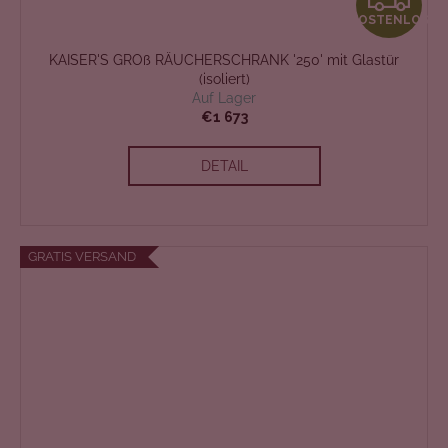
KOSTENLOS
O
KAISER'S GROß RÄUCHERSCHRANK '250' mit Glastür
S
(isoliert)
Auf Lager
T
€1 673
E
DETAIL
N
L
GRATIS VERSAND
O
S