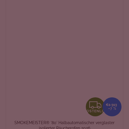
K
€1 313
–7 %
KOSTENLOS
O
SMOKEMEISTER® '80' Halbautomatischer verglaster
S
isolierter Räucherofen 2026