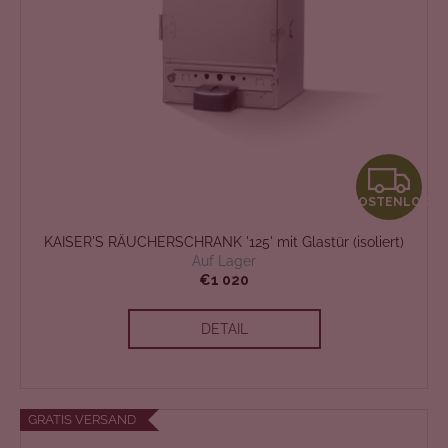
K
KOSTENLOS
O
KAISER'S RÄUCHERSCHRANK '125' mit Glastür (isoliert)
S
Auf Lager
€1 020
T
DETAIL
E
N
L
GRATIS VERSAND