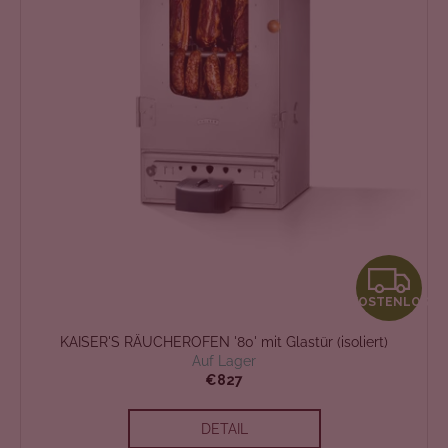
K
KOSTENLOS
O
KAISER'S RÄUCHEROFEN '80' mit Glastür (isoliert)
S
Auf Lager
€827
T
DETAIL