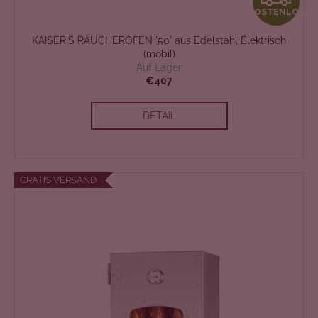
KOSTENLOS
O
KAISER'S RÄUCHEROFEN '50' aus Edelstahl Elektrisch
S
(mobil)
Auf Lager
T
€407
E
DETAIL
N
L
GRATIS VERSAND
O
S