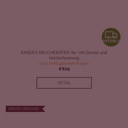
K
KOSTENLOS
O
KAISER'S RÄUCHEROFEN '80' mit Glastür und
S
Holzbefeuerung
nach Verfügbarkeit Fragen
T
€809
E
DETAIL
N
L
GRATIS VERSAND
O