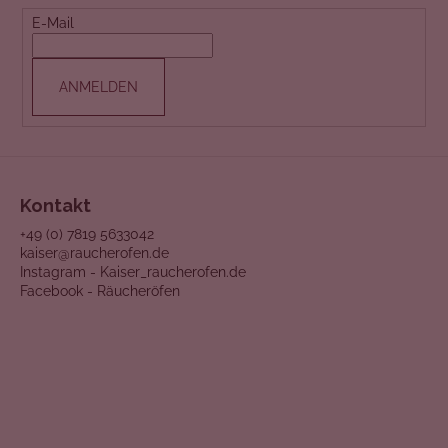
e
e
E-Mail
l
i
e
l
m
ANMELDEN
e
e
n
t
e
d
Kontakt
e
r
+49 (0) 7819 5633042
L
kaiser@raucherofen.de
i
Instagram - Kaiser_raucherofen.de
Facebook - Räucheröfen
s
t
e