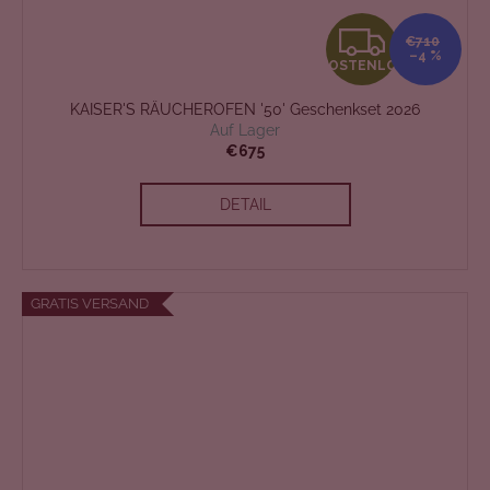
K
€710
–4 %
KOSTENLOS
O
KAISER'S RÄUCHEROFEN '50' Geschenkset 2026
S
Auf Lager
€675
T
DETAIL
E
N
L
GRATIS VERSAND
O
S