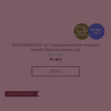
K
€2 197
–13 %
KOSTENLOS
O
SMOKEMEISTER® '250' Halbautomatischer verglaster
S
isolierter Räucherschrank 2026
Auf Lager
T
€1 910
E
DETAIL
N
L
GRATIS VERSAND
O