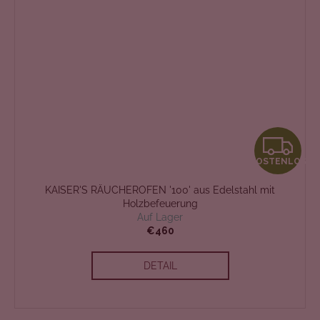
K
KOSTENLOS
O
KAISER'S RÄUCHEROFEN '100' aus Edelstahl mit
S
Holzbefeuerung
Auf Lager
T
€460
E
DETAIL
N