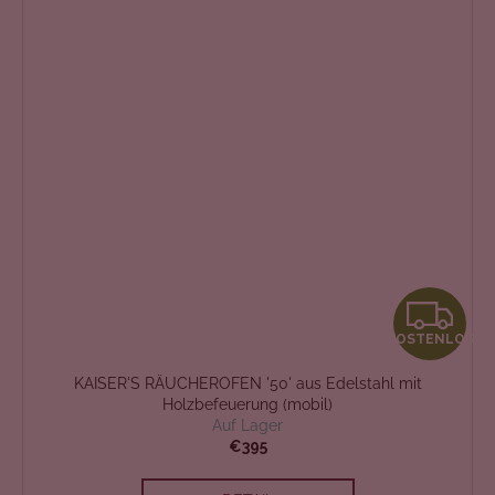
K
KOSTENLOS
O
KAISER'S RÄUCHEROFEN '50' aus Edelstahl mit
S
Holzbefeuerung (mobil)
Auf Lager
T
€395