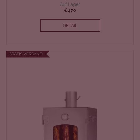
Auf Lager
T
€470
E
DETAIL
N
L
GRATIS VERSAND
O
S