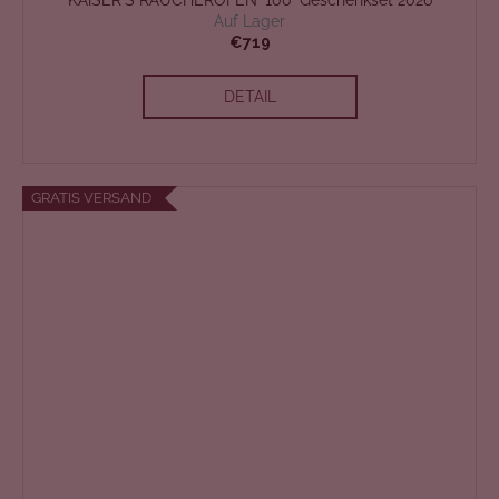
S
Auf Lager
€719
T
DETAIL
E
N
L
GRATIS VERSAND
O
S