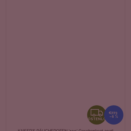
K
€773
–6 %
KOSTENLOS
O
KAISER'S RÄUCHEROFEN '100' Geschenkset 2026