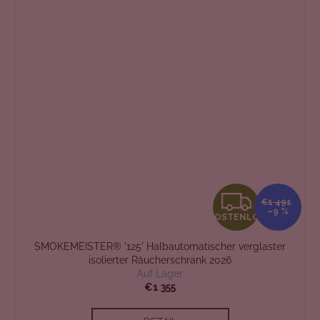
K
€1 491
–9 %
KOSTENLOS
O
SMOKEMEISTER® '125' Halbautomatischer verglaster
S
isolierter Räucherschrank 2026
Auf Lager
T
€1 355