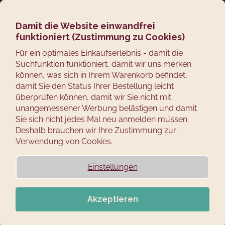
Zum
Suchen
Ware
M
Login
Inhalt
springen
Damit die Website einwandfrei
Zurück
Kaiser's Räucheröfen
funktioniert (Zustimmung zu Cookies)
zum
W
Für ein optimales Einkaufserlebnis - damit die
mit Sichtfenster
Suchfunktion funktioniert, damit wir uns merken
a
können, was sich in Ihrem Warenkorb befindet,
s
P
damit Sie den Status Ihrer Bestellung leicht
s
r
überprüfen können, damit wir Sie nicht mit
Wir empfehlen
Günstigste
Teuerste
Meistverkauft
Alphabetisch
u
unangemessener Werbung belästigen und damit
o
c
Sie sich nicht jedes Mal neu anmelden müssen.
d
Deshalb brauchen wir Ihre Zustimmung zur
h
u
FILTER ÖFFNEN
Verwendung von Cookies.
e
k
n
t
L
Einstellungen
GRATIS VERSAND
S
s
i
i
o
s
e
Akzeptieren
r
t
?
t
e