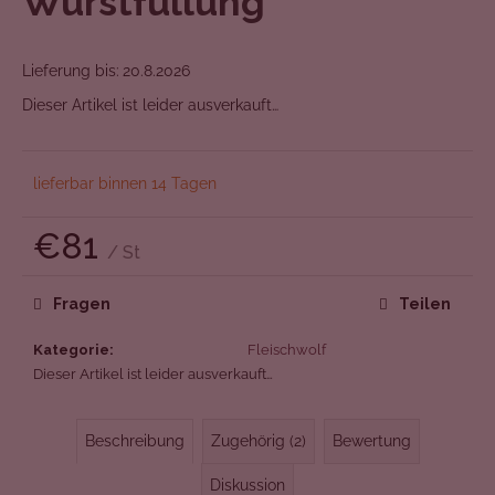
Wurstfüllung
von
5
Sternen.
Lieferung bis:
20.8.2026
Dieser Artikel ist leider ausverkauft…
lieferbar binnen 14 Tagen
€81
/ St
Verkaufspreis:
Fragen
Teilen
Kategorie
:
Fleischwolf
Dieser Artikel ist leider ausverkauft…
Beschreibung
Zugehörig (2)
Bewertung
Diskussion