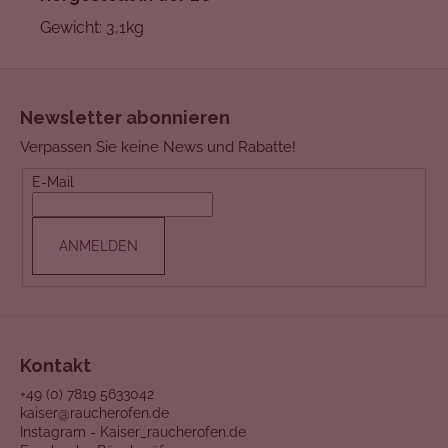
Gewicht: 3,1kg
F
u
Newsletter abonnieren
ß
Verpassen Sie keine News und Rabatte!
z
e
E-Mail
i
l
ANMELDEN
e
Kontakt
+49 (0) 7819 5633042
kaiser@raucherofen.de
Instagram - Kaiser_raucherofen.de