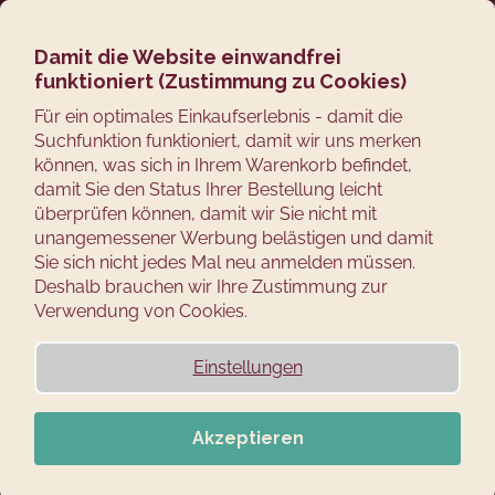
Zum
Suchen
Ware
M
Login
Inhalt
springen
Damit die Website einwandfrei
Zurück
funktioniert (Zustimmung zu Cookies)
zum
W
Für ein optimales Einkaufserlebnis - damit die
Suchfunktion funktioniert, damit wir uns merken
a
können, was sich in Ihrem Warenkorb befindet,
s
damit Sie den Status Ihrer Bestellung leicht
s
überprüfen können, damit wir Sie nicht mit
u
unangemessener Werbung belästigen und damit
c
Sie sich nicht jedes Mal neu anmelden müssen.
Deshalb brauchen wir Ihre Zustimmung zur
h
Verwendung von Cookies.
e
n
Einstellungen
S
i
e
Akzeptieren
?