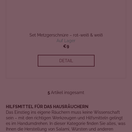
Set Metzgerschnüre – rot-weiß & weiß
Auf Lager
€9
DETAIL
5
Artikel insgesamt
S
t
HILFSMITTEL FÜR DAS HAUSRÄUCHERN
e
Das Einstieg ins eigene Räuchern muss keine Wissenschaft
u
sein – mit den richtigen Werkzeugen und Hilfsmitteln gelingt
e
es im Handumdrehen. In dieser Kategorie finden Sie alles, was
r
Ihnen die Herstellung von Salami, Würsten und anderen