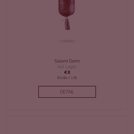
Salami Darm
Auf Lager
€8
Verkaufspreis:
€0,80 / 1 St
DETAIL