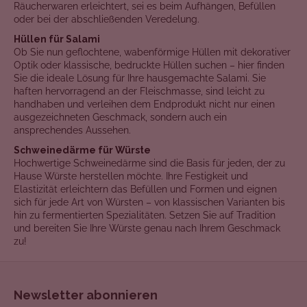
e
Räucherwaren erleichtert, sei es beim Aufhängen, Befüllen
l
oder bei der abschließenden Veredelung.
e
Hüllen für Salami
m
Ob Sie nun geflochtene, wabenförmige Hüllen mit dekorativer
e
Optik oder klassische, bedruckte Hüllen suchen – hier finden
Sie die ideale Lösung für Ihre hausgemachte Salami. Sie
n
haften hervorragend an der Fleischmasse, sind leicht zu
t
handhaben und verleihen dem Endprodukt nicht nur einen
e
ausgezeichneten Geschmack, sondern auch ein
d
ansprechendes Aussehen.
e
Schweinedärme für Würste
r
Hochwertige Schweinedärme sind die Basis für jeden, der zu
L
Hause Würste herstellen möchte. Ihre Festigkeit und
i
Elastizität erleichtern das Befüllen und Formen und eignen
s
sich für jede Art von Würsten – von klassischen Varianten bis
t
hin zu fermentierten Spezialitäten. Setzen Sie auf Tradition
und bereiten Sie Ihre Würste genau nach Ihrem Geschmack
e
zu!
F
u
Newsletter abonnieren
ß