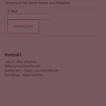
Verpassen Sie keine News und Rabatte!
z
e
E-Mail
i
l
ANMELDEN
e
Kontakt
+49 (0) 7819 5633042
kaiser@raucherofen.de
Instagram - Kaiser_raucherofen.de
Facebook - Räucheröfen