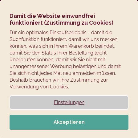
Zum
Suchen
Ware
M
Login
Inhalt
springen
Damit die Website einwandfrei
Zurück
Hüllen und Därme zum
funktioniert (Zustimmung zu Cookies)
zum
W
Für ein optimales Einkaufserlebnis - damit die
Räuchern
Suchfunktion funktioniert, damit wir uns merken
a
können, was sich in Ihrem Warenkorb befindet,
s
P
damit Sie den Status Ihrer Bestellung leicht
s
r
überprüfen können, damit wir Sie nicht mit
Wir empfehlen
Günstigste
Teuerste
Meistverkauft
Alphabetisch
u
unangemessener Werbung belästigen und damit
o
c
Sie sich nicht jedes Mal neu anmelden müssen.
d
Deshalb brauchen wir Ihre Zustimmung zur
h
u
FILTER ÖFFNEN
Verwendung von Cookies.
e
k
n
t
L
Einstellungen
S
s
i
i
o
s
e
Akzeptieren
r
t
?
t
e