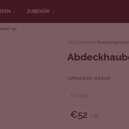
ÖFEN
ZUBEHÖR
aiser '50'
Was suchen Sie?
Die
Nicht bewertet
Bewertungsdetai
durchschnittliche
Produktbewertung
Abdeckhaube 
SUCHEN
ist
0,0
von
5
Wir empfehlen
Lieferung bis:
11.8.2026
Sternen.
Auf Lager
€52
/ St
Verkaufspreis: