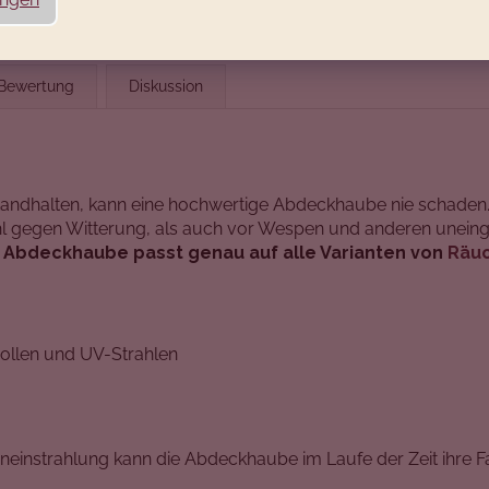
Bewertung
Diskussion
dhalten, kann eine hochwertige Abdeckhaube nie schaden. Mit
gegen Witterung, als auch vor Wespen und anderen uneingela
 Abdeckhaube passt genau auf alle Varianten von
Räuc
Pollen und UV-Strahlen
einstrahlung kann die Abdeckhaube im Laufe der Zeit ihre Far