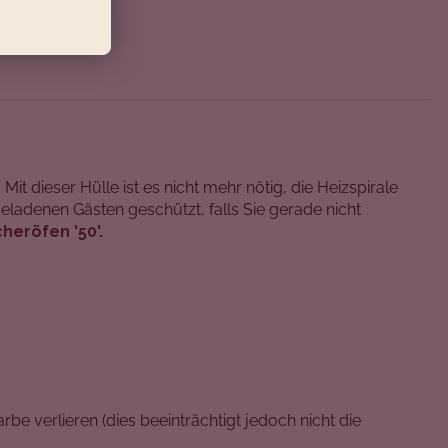
 dieser Hülle ist es nicht mehr nötig, die Heizspirale
denen Gästen geschützt, falls Sie gerade nicht
heröfen '50'
.
be verlieren (dies beeinträchtigt jedoch nicht die