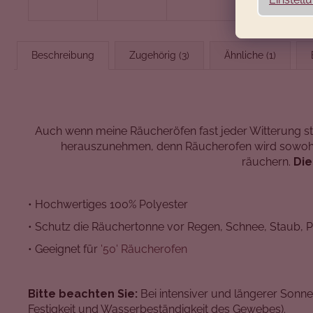
Beschreibung
Zugehörig (3)
Ähnliche (1)
Auch wenn meine Räucheröfen fast jeder Witterung stan
herauszunehmen, denn Räucherofen wird sowohl 
räuchern.
Die
• Hochwertiges 100% Polyester
• Schutz die Räuchertonne vor Regen, Schnee, Staub, 
• Geeignet für
'50' Räucherofen
Bitte beachten Sie:
Bei intensiver und längerer Sonnen
Festigkeit und Wasserbeständigkeit des Gewebes).