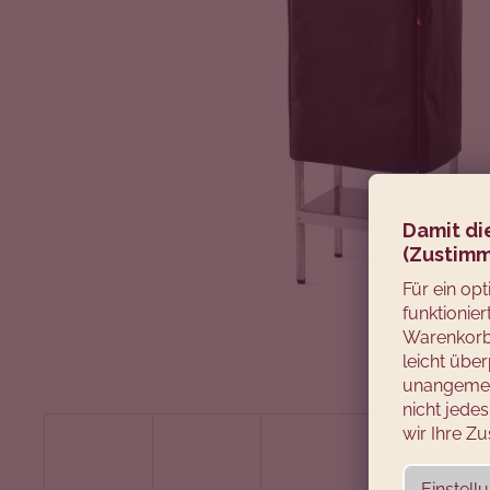
Damit di
(Zustimm
Für ein op
funktionie
Warenkorb 
leicht über
unangemes
nicht jed
wir Ihre 
Einstell