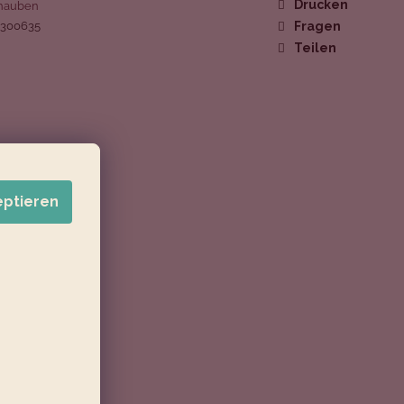
Drucken
hauben
1300635
Fragen
Teilen
eptieren