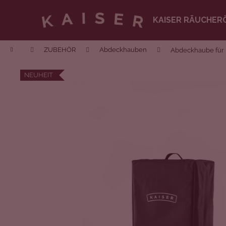
Zum
Inhalt
KAISER RÄUCHER
springen
Zurück
zum
Startseite
ZUBEHÖR
Abdeckhauben
Abdeckhaube für K
Einkaufen
NEUHEIT