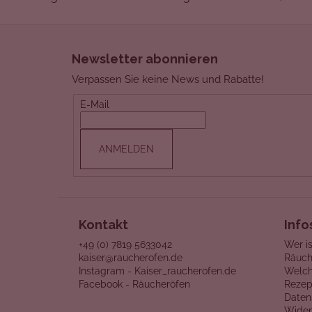
F
u
Newsletter abonnieren
ß
Verpassen Sie keine News und Rabatte!
z
e
E-Mail
i
l
ANMELDEN
e
Kontakt
Info
+49 (0) 7819 5633042
Wer is
kaiser@raucherofen.de
Räuch
Instagram - Kaiser_raucherofen.de
Welch
Facebook - Räucheröfen
Rezep
Daten
Wider