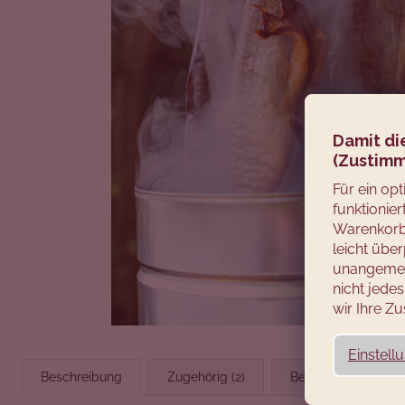
Damit di
(Zustimm
Für ein op
funktionie
Warenkorb 
leicht über
unangemes
nicht jed
wir Ihre 
Einstell
Beschreibung
Zugehörig (2)
Bewertung