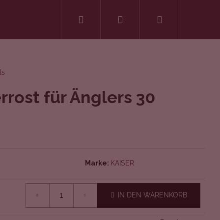
Suchen
Login
Warenkorb
ls
rrost für Änglers 30
Marke:
KAISER
IN DEN WARENKORB