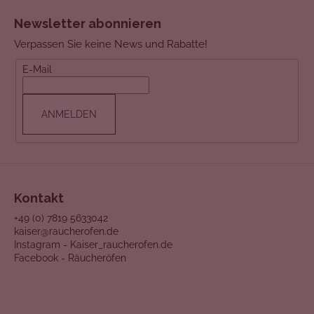
F
Newsletter abonnieren
U
Verpassen Sie keine News und Rabatte!
SS
E-Mail
Z
E
ANMELDEN
I
L
E
Kontakt
+49 (0) 7819 5633042
kaiser@raucherofen.de
Instagram - Kaiser_raucherofen.de
Facebook - Räucheröfen