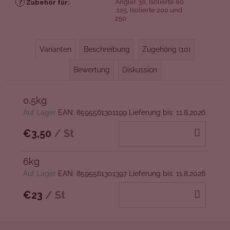
?
Angler 30
,
Isolierte 80
Zubehör für
:
,125
,
Isolierte 200 und
250
Varianten
Beschreibung
Zugehörig (10)
Bewertung
Diskussion
0,5kg
Auf Lager
EAN:
8595561301199
Lieferung bis:
11.8.2026
IN
€3,50
/ St
DEN
WAR
6kg
Auf Lager
EAN:
8595561301397
Lieferung bis:
11.8.2026
IN
€23
/ St
DEN
WAR