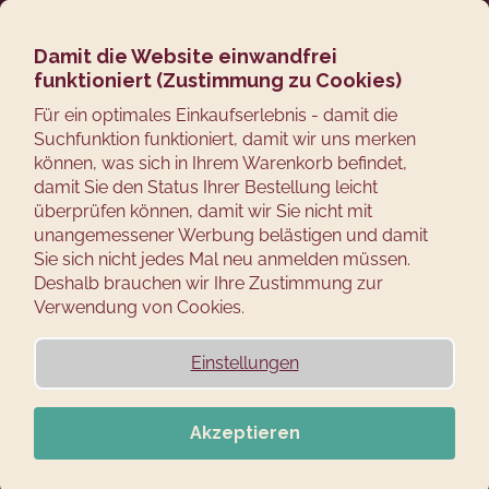
Zum
Suchen
Ware
M
Login
Inhalt
springen
Damit die Website einwandfrei
Zurück
AB 5 STÜCK -10%
funktioniert (Zustimmung zu Cookies)
zum
AB 10 STÜCK -20%
Für ein optimales Einkaufserlebnis - damit die
W
Suchfunktion funktioniert, damit wir uns merken
A
können, was sich in Ihrem Warenkorb befindet,
damit Sie den Status Ihrer Bestellung leicht
S
überprüfen können, damit wir Sie nicht mit
S
unangemessener Werbung belästigen und damit
Sie sich nicht jedes Mal neu anmelden müssen.
U
Deshalb brauchen wir Ihre Zustimmung zur
C
Verwendung von Cookies.
H
Einstellungen
E
N
Akzeptieren
S