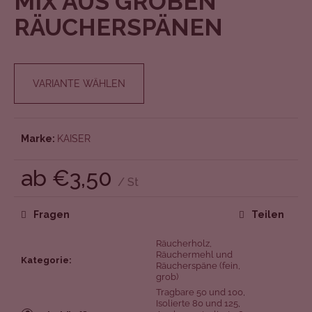
MIX AUS GROBEN
l
von
e
RÄUCHERSPÄNEN
5
n
Sternen.
VARIANTE WÄHLEN
Marke:
KAISER
ab
€3,50
/ St
Verkaufspreis:
Fragen
Teilen
Räucherholz,
Räuchermehl und
Kategorie
:
Räucherspäne (fein,
grob)
Tragbare 50 und 100
,
Isolierte 80 und 125
,