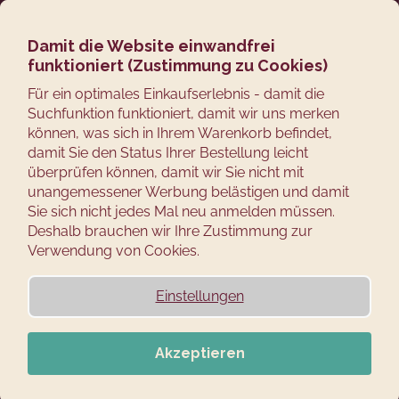
Zum
Suchen
Ware
M
Login
Inhalt
springen
Damit die Website einwandfrei
Zurück
funktioniert (Zustimmung zu Cookies)
zum
Für ein optimales Einkaufserlebnis - damit die
W
Suchfunktion funktioniert, damit wir uns merken
A
können, was sich in Ihrem Warenkorb befindet,
damit Sie den Status Ihrer Bestellung leicht
S
überprüfen können, damit wir Sie nicht mit
S
unangemessener Werbung belästigen und damit
Sie sich nicht jedes Mal neu anmelden müssen.
U
Deshalb brauchen wir Ihre Zustimmung zur
C
Verwendung von Cookies.
H
Einstellungen
E
N
Akzeptieren
S