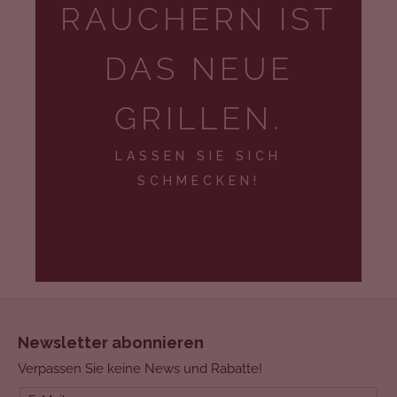
RAUCHERN IST
DAS NEUE
GRILLEN.
LASSEN SIE SICH
SCHMECKEN!
F
Newsletter abonnieren
U
Verpassen Sie keine News und Rabatte!
SS