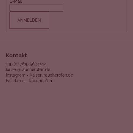
E-Mail
Z
E
ANMELDEN
I
L
E
Kontakt
+49 (0) 7819 5633042
kaiser@raucherofen.de
Instagram - Kaiser_raucherofen.de
Facebook - Räucheröfen