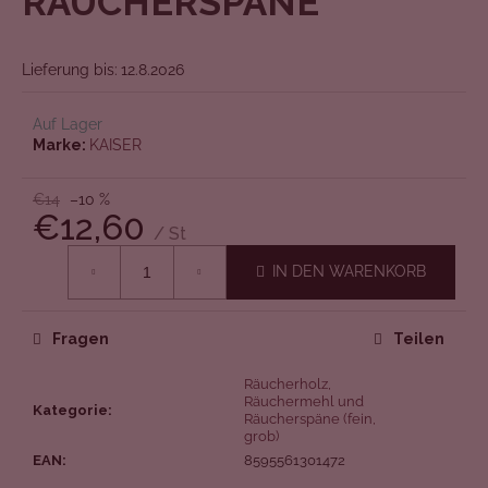
RÄUCHERSPÄNE
l
von
e
5
n
Sternen.
Lieferung bis:
12.8.2026
Auf Lager
Marke:
KAISER
€14
–10 %
€12,60
/ St
Verkaufspreis:
IN DEN WARENKORB
Fragen
Teilen
Räucherholz,
Räuchermehl und
Kategorie
:
Räucherspäne (fein,
grob)
EAN
:
8595561301472