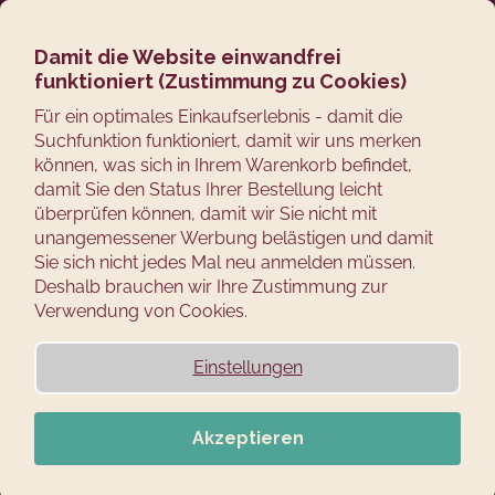
Zum
Suchen
Ware
M
Login
Inhalt
springen
Damit die Website einwandfrei
Zurück
funktioniert (Zustimmung zu Cookies)
zum
W
Für ein optimales Einkaufserlebnis - damit die
Suchfunktion funktioniert, damit wir uns merken
a
können, was sich in Ihrem Warenkorb befindet,
s
damit Sie den Status Ihrer Bestellung leicht
s
überprüfen können, damit wir Sie nicht mit
u
unangemessener Werbung belästigen und damit
c
Sie sich nicht jedes Mal neu anmelden müssen.
Deshalb brauchen wir Ihre Zustimmung zur
h
Verwendung von Cookies.
e
n
Einstellungen
S
i
e
Akzeptieren
?