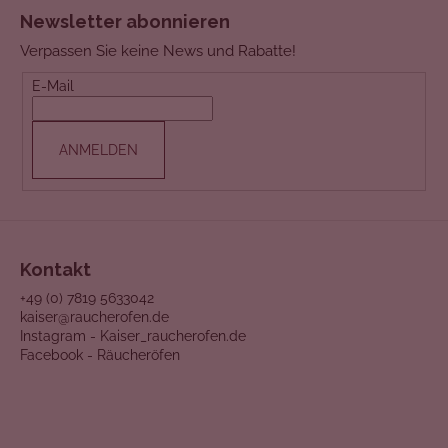
u
Newsletter abonnieren
ß
Verpassen Sie keine News und Rabatte!
z
e
E-Mail
i
l
ANMELDEN
e
Kontakt
+49 (0) 7819 5633042
kaiser@raucherofen.de
Instagram - Kaiser_raucherofen.de
Facebook - Räucheröfen