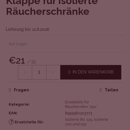
Klappe für isolierte
von
Räucherschränke
5
Sternen.
Lieferung bis:
12.8.2026
Auf Lager
€21
/ St
Verkaufspreis:
IN DEN WARENKORB
Fragen
Teilen
Ersatzteile für
Kategorie
:
Räucherofen '250'
EAN
:
8595561303773
Isolierte 80, 125
,
Isolierte
?
Ersatzteile für
:
200 und 250