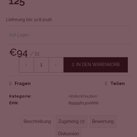
'125'
von
5
Sternen.
Lieferung bis:
12.8.2026
Auf Lager
€94
/ St
Verkaufspreis:
IN DEN WARENKORB
Fragen
Teilen
Kategorie
:
Abdeckhauben
EAN
:
8595561300666
Beschreibung
Zugehörig (7)
Bewertung
Diskussion