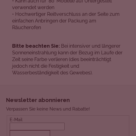
• Kann auch für '80' Modelle auf Untergestell
verwendet werden
• Hochwertiger Reißverschluss an der Seite zum
einfachen Anbringen der Packung am
Räucherofen
Bitte beachten Sie:
Bei intensiver und längerer
Sonneneinstrahlung kann der Bezug im Laufe der
Zeit seine Farbe verlieren (dies beeinträchtigt
jedoch nicht die Festigkeit und
Wasserbeständigkeit des Gewebes).
F
u
Newsletter abonnieren
ß
Verpassen Sie keine News und Rabatte!
z
e
E-Mail
i