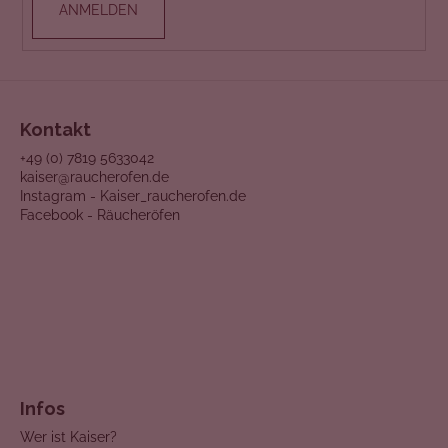
l
ANMELDEN
e
Kontakt
+49 (0) 7819 5633042
kaiser@raucherofen.de
Instagram - Kaiser_raucherofen.de
Facebook - Räucheröfen
Infos
Wer ist Kaiser?