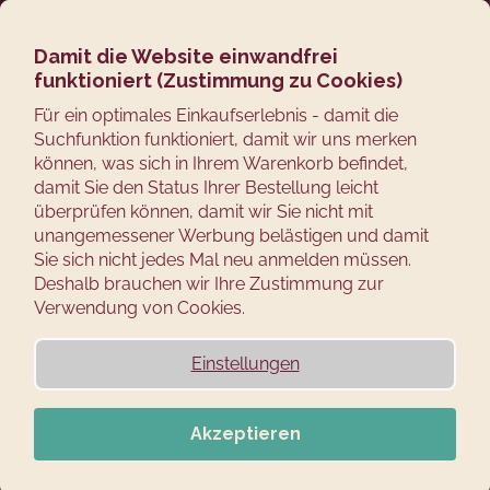
Zum
Suchen
Ware
M
Login
Inhalt
springen
Damit die Website einwandfrei
Zurück
funktioniert (Zustimmung zu Cookies)
zum
W
Für ein optimales Einkaufserlebnis - damit die
Suchfunktion funktioniert, damit wir uns merken
a
können, was sich in Ihrem Warenkorb befindet,
s
damit Sie den Status Ihrer Bestellung leicht
s
überprüfen können, damit wir Sie nicht mit
u
unangemessener Werbung belästigen und damit
c
Sie sich nicht jedes Mal neu anmelden müssen.
Deshalb brauchen wir Ihre Zustimmung zur
h
Verwendung von Cookies.
e
n
Einstellungen
S
i
e
Akzeptieren
?