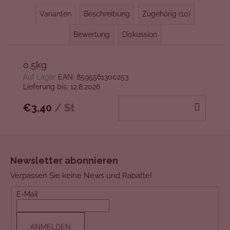
Varianten
Beschreibung
Zugehörig (10)
Bewertung
Diskussion
0,5kg
Auf Lager
EAN:
8595561300253
Lieferung bis:
12.8.2026
IN
€3,40
/ St
DEN
WAR
F
u
Newsletter abonnieren
ß
Verpassen Sie keine News und Rabatte!
z
e
E-Mail
i
l
ANMELDEN