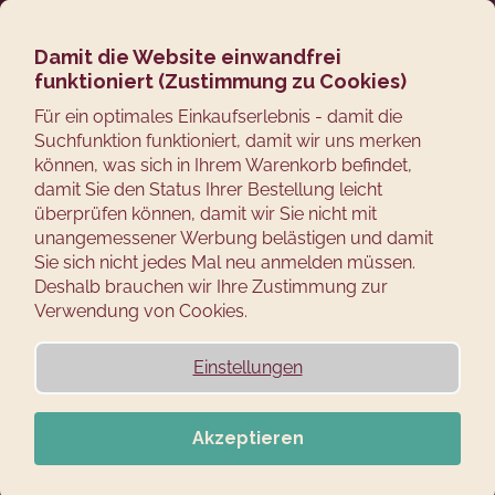
Zum
Suchen
Ware
M
Login
Inhalt
springen
Damit die Website einwandfrei
Zurück
AB 5 STÜCK -10%
funktioniert (Zustimmung zu Cookies)
zum
W
Für ein optimales Einkaufserlebnis - damit die
Suchfunktion funktioniert, damit wir uns merken
a
können, was sich in Ihrem Warenkorb befindet,
s
damit Sie den Status Ihrer Bestellung leicht
s
überprüfen können, damit wir Sie nicht mit
u
unangemessener Werbung belästigen und damit
c
Sie sich nicht jedes Mal neu anmelden müssen.
Deshalb brauchen wir Ihre Zustimmung zur
h
Verwendung von Cookies.
e
n
Einstellungen
S
i
e
Akzeptieren
?