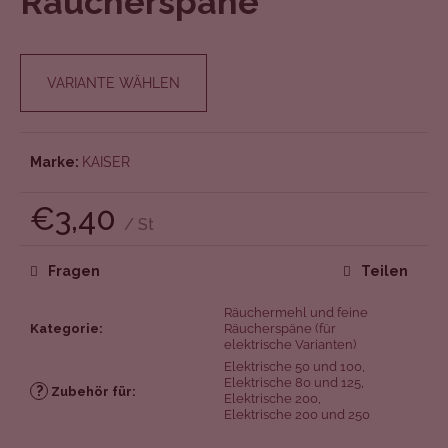
Räucherspäne
von
5
Sternen.
VARIANTE WÄHLEN
Marke:
KAISER
€3,40
/ St
Verkaufspreis:
Fragen
Teilen
Räuchermehl und feine
Kategorie
:
Räucherspäne (für
elektrische Varianten)
Elektrische 50 und 100
,
Elektrische 80 und 125
,
?
Zubehör für
:
Elektrische 200
,
Elektrische 200 und 250