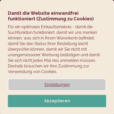
Zum
Suchen
Ware
M
Login
Inhalt
springen
Damit die Website einwandfrei
Zurück
funktioniert (Zustimmung zu Cookies)
zum
W
Für ein optimales Einkaufserlebnis - damit die
Suchfunktion funktioniert, damit wir uns merken
a
können, was sich in Ihrem Warenkorb befindet,
s
damit Sie den Status Ihrer Bestellung leicht
s
überprüfen können, damit wir Sie nicht mit
u
unangemessener Werbung belästigen und damit
c
Sie sich nicht jedes Mal neu anmelden müssen.
Deshalb brauchen wir Ihre Zustimmung zur
h
Verwendung von Cookies.
e
n
Einstellungen
S
i
e
Akzeptieren
?