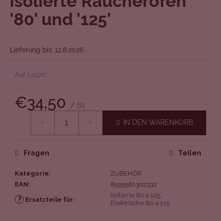
isolierte Räucheröfen
von
'80' und '125'
5
Sternen.
Lieferung bis:
12.8.2026
Auf Lager
€34,50
/ St
Verkaufspreis:
IN DEN WARENKORB
Fragen
Teilen
Kategorie
:
ZUBEHÖR
EAN
:
8595561302332
Isolierte 80 a 125
,
?
Ersatzteile für
:
Elektrische 80 a 125