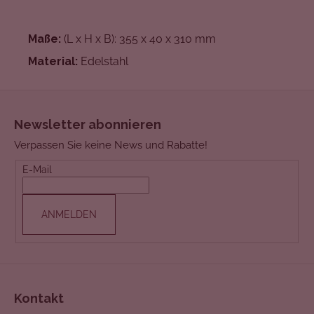
Maße:
(L x H x B): 355 x 40 x 310 mm
Material:
Edelstahl
F
u
Newsletter abonnieren
ß
Verpassen Sie keine News und Rabatte!
z
e
E-Mail
i
l
ANMELDEN
e
Kontakt