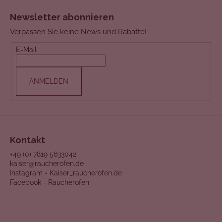
F
Newsletter abonnieren
U
Verpassen Sie keine News und Rabatte!
SS
E-Mail
Z
E
ANMELDEN
I
L
E
Kontakt
+49 (0) 7819 5633042
kaiser@raucherofen.de
Instagram - Kaiser_raucherofen.de
Facebook - Räucheröfen