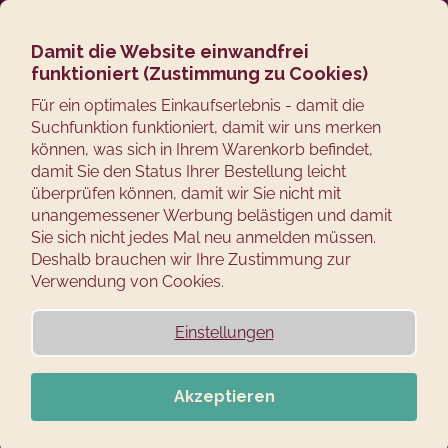
Zum
Suchen
Ware
M
Login
Inhalt
springen
Damit die Website einwandfrei
Zurück
funktioniert (Zustimmung zu Cookies)
zum
Für ein optimales Einkaufserlebnis - damit die
W
Suchfunktion funktioniert, damit wir uns merken
A
können, was sich in Ihrem Warenkorb befindet,
damit Sie den Status Ihrer Bestellung leicht
S
überprüfen können, damit wir Sie nicht mit
S
unangemessener Werbung belästigen und damit
Sie sich nicht jedes Mal neu anmelden müssen.
U
Deshalb brauchen wir Ihre Zustimmung zur
C
Verwendung von Cookies.
H
Einstellungen
E
N
Akzeptieren
S