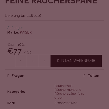
FEINE RÄUCHERSPÄNE
l
von
e
5
n
Sternen.
Lieferung bis:
12.8.2026
Auf Lager
Marke:
KAISER
€92
–16 %
€77
/ St
Verkaufspreis:
IN DEN WARENKORB
Fragen
Teilen
Räucherholz,
Räuchermehl und
Kategorie
:
Räucherspäne (fein,
grob)
EAN
:
8595561301465