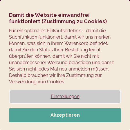
Zum
Suchen
Ware
M
Login
Inhalt
springen
Damit die Website einwandfrei
Zurück
funktioniert (Zustimmung zu Cookies)
zum
W
Für ein optimales Einkaufserlebnis - damit die
Suchfunktion funktioniert, damit wir uns merken
a
können, was sich in Ihrem Warenkorb befindet,
s
damit Sie den Status Ihrer Bestellung leicht
s
überprüfen können, damit wir Sie nicht mit
u
unangemessener Werbung belästigen und damit
c
Sie sich nicht jedes Mal neu anmelden müssen.
Deshalb brauchen wir Ihre Zustimmung zur
h
Verwendung von Cookies.
e
n
Einstellungen
S
i
e
Akzeptieren
?