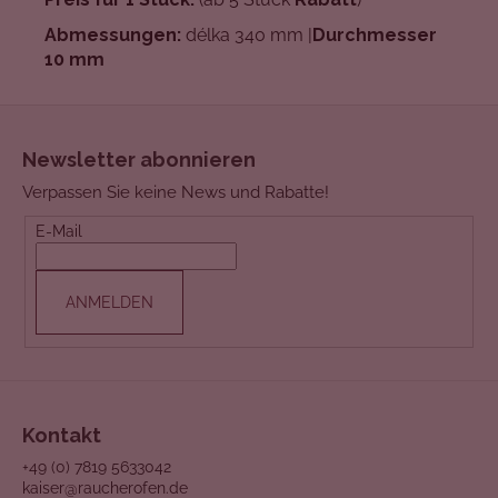
Abmessungen:
délka 340 mm |
Durchmesser
1
0 mm
F
u
Newsletter abonnieren
ß
Verpassen Sie keine News und Rabatte!
z
e
E-Mail
i
l
ANMELDEN
e
Kontakt
+49 (0) 7819 5633042
kaiser@raucherofen.de