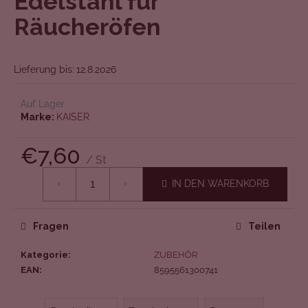
Edelstahl für
von
Räucheröfen
5
Sternen.
Lieferung bis:
12.8.2026
Auf Lager
Marke:
KAISER
€7,60
/ St
Verkaufspreis:
IN DEN WARENKORB
Fragen
Teilen
Kategorie
:
ZUBEHÖR
EAN
:
8595561300741