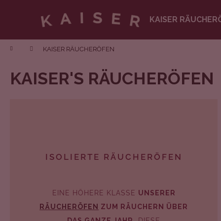
Zum
Inhalt
KAISER RÄUCHER
springen
Zurück
zum
Startseite
KAISER RÄUCHERÖFEN
Einkaufen
KAISER'S RÄUCHERÖFEN
ISOLIERTE RÄUCHERÖFEN
EINE HÖHERE KLASSE
UNSERER
RÄUCHERÖFEN
ZUM RÄUCHERN ÜBER
DAS GANZE JAHR.
DIESE