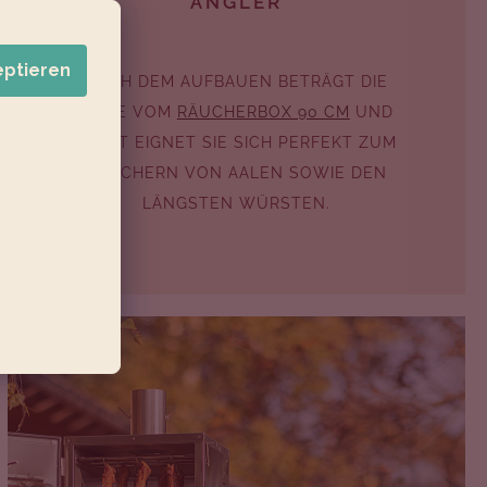
ANGLER
eptieren
NACH DEM AUFBAUEN BETRÄGT DIE
HÖHE VOM
RÄUCHERBOX 90 CM
UND
SOMIT EIGNET SIE SICH PERFEKT ZUM
RÄUCHERN VON AALEN SOWIE DEN
LÄNGSTEN WÜRSTEN.
..