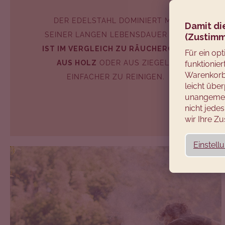
DER EDELSTAHL DOMINIERT MIT
Damit di
SEINER LANGEN LEBENSDAUER UND
(Zustimm
IST IM VERGLEICH ZU RÄUCHERÖFEN
Für ein op
AUS HOLZ
ODER AUS ZIEGELN
funktionie
Warenkorb 
EINFACHER ZU REINIGEN.
leicht über
unangemes
nicht jed
wir Ihre 
Einstell