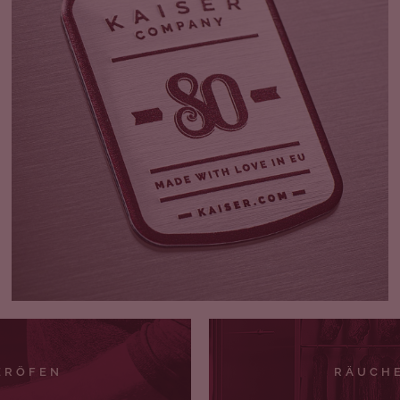
ERÖFEN
RÄUCH
R