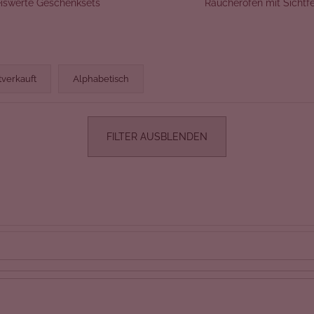
eiswerte Geschenksets
Räucheröfen mit Sichtf
tverkauft
Alphabetisch
FILTER AUSBLENDEN