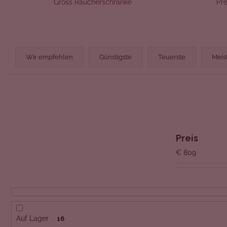
Gross Räucherschränke
Pr
P
Wir empfehlen
Günstigste
Teuerste
Meis
R
O
D
U
K
Preis
T
€
809
S
O
R
Auf Lager
T
16